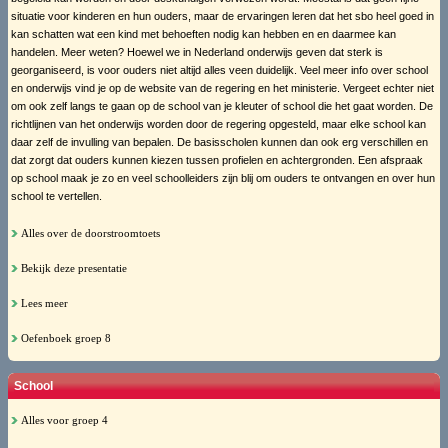
situatie voor kinderen en hun ouders, maar de ervaringen leren dat het sbo heel goed in
kan schatten wat een kind met behoeften nodig kan hebben en en daarmee kan
handelen. Meer weten? Hoewel we in Nederland onderwijs geven dat sterk is
georganiseerd, is voor ouders niet altijd alles veen duidelijk. Veel meer info over school
en onderwijs vind je op de website van de regering en het ministerie. Vergeet echter niet
om ook zelf langs te gaan op de school van je kleuter of school die het gaat worden. De
richtlijnen van het onderwijs worden door de regering opgesteld, maar elke school kan
daar zelf de invulling van bepalen. De basisscholen kunnen dan ook erg verschillen en
dat zorgt dat ouders kunnen kiezen tussen profielen en achtergronden. Een afspraak
op school maak je zo en veel schoolleiders zijn blij om ouders te ontvangen en over hun
school te vertellen.
Alles over de doorstroomtoets
Bekijk deze presentatie
Lees meer
Oefenboek groep 8
School
Alles voor groep 4