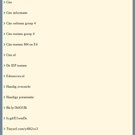
Cito
Cito informatie
Cito oefenen groep 4
Cito-toetsen groep 4
Cito-toetsen M4 en E4
Cito.nl
De IEP toetsen
Edusucces.nl
Handig overzicht
Handige presentatie
Bit.ly/3bIO1Bi
Is.gd/E1wmDs
Tinyurl.com/y4l62cx3