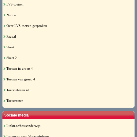
LVS-toetsen
Notitie
Over LVS-toetsen gesproken
Page.tl
Sheet
Sheet 2
Toetsen in groep 4
Toetsen van groep 4
Toetsoefenen.nl
Toetstrainer
Sociale media
Linktr.ee/basisonderwijs
Instagram.com/klasvanjufsuus