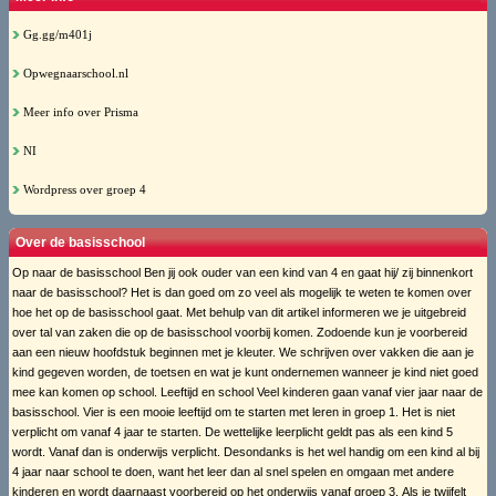
Gg.gg/m401j
Opwegnaarschool.nl
Meer info over Prisma
NI
Wordpress over groep 4
Over de basisschool
Op naar de basisschool Ben jij ook ouder van een kind van 4 en gaat hij/ zij binnenkort
naar de basisschool? Het is dan goed om zo veel als mogelijk te weten te komen over
hoe het op de basisschool gaat. Met behulp van dit artikel informeren we je uitgebreid
over tal van zaken die op de basisschool voorbij komen. Zodoende kun je voorbereid
aan een nieuw hoofdstuk beginnen met je kleuter. We schrijven over vakken die aan je
kind gegeven worden, de toetsen en wat je kunt ondernemen wanneer je kind niet goed
mee kan komen op school. Leeftijd en school Veel kinderen gaan vanaf vier jaar naar de
basisschool. Vier is een mooie leeftijd om te starten met leren in groep 1. Het is niet
verplicht om vanaf 4 jaar te starten. De wettelijke leerplicht geldt pas als een kind 5
wordt. Vanaf dan is onderwijs verplicht. Desondanks is het wel handig om een kind al bij
4 jaar naar school te doen, want het leer dan al snel spelen en omgaan met andere
kinderen en wordt daarnaast voorbereid op het onderwijs vanaf groep 3. Als je twijfelt