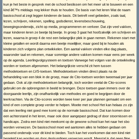
kun je het beste in gesprek met de school beslissen om het meer uit te bouwen en een
kind â€™s middags nog lekker thuis te houden. De basis van het leren Wat de naam
basisschool al zegt leggen kinderen de basis. Dit betreft veel gebieden, zoals taal,
lezen, schrijven, rekenen, spelling, godsdienst, levensbeschouwing,
bewegingsonderwijs, zicht op media, programmeren en verkeer. Dat zijn veel vakken,
maar kinderen leren ze beetje bij beetje. In groep 3 gaat het hoofzakelijk om schrijven en
lezen, waarna in groep 4 de rest een belangrijke plek in gaan nemen. Rekenen start met
kleine getallen en wordt daarna een beetje moeilijker, maar goed bij te houden als
kinderen zich volgens plan ontwikkelen. Een aantal vakken vinden elke dag plaats,
waaronder taal en rekenen, maar sommige andere vakken komen maar eens per week
op de agenda. Leerlingvolgsysteem en toetsen Vanwege het volgen van de ontwikkeling
worden er toetsen afgenomen. Het belangrijkste verschil zit hem tussen
methodetoetsen en LVS-toetsen. Methodetoetsen vinden direct plaats na de
behandeling van een blok in de groep, maar de Cito-toetsen worden tweemaal per jaar
gedaan. Ook al zijn methodetoetsen belangrijk, toch worden veelal de Cito-scores
gebruikt om de opbrengsten in beeld te brengen. Deze toetsen gaan immers over de
doorgaande leerlijn, zijn onafhankelijk van methodes en goed te begrijpen door de
leerkrachten. Via de Cito-scores worden twee keer per jaar plannen gemaakt om een
kind of een complete groep verder te helpen. Moeite met school Het kan helaas zo zijn
dat een leerling niet goed mee komt op de normale basisschool. Dat kan komen door
een achterstand in het leren, maar ook door aangepast gedrag of door stoornissen en
handicaps. Zodra een kind niet meekomt op de gewone school kan het naar het sbo
worden verwezen. De basisschool moet wel aantonen alles te hebben gedaan om
passend onderwijs voor dit kind te bieden. Toch kan het voorkomen dat een kind niet
begeleid kan worden en door deskundigen verwezen wordt. Meestal is dat geen fijne